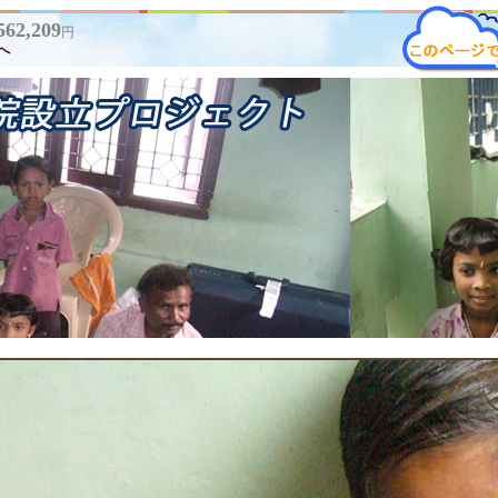
562,209
円
へ