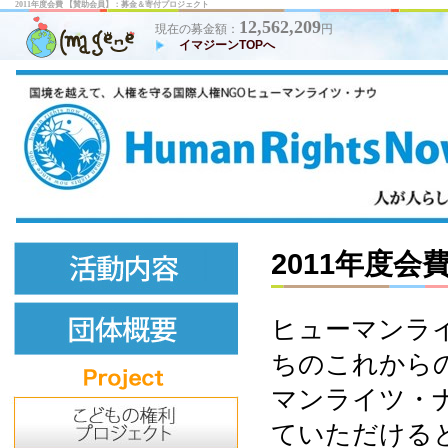
2011年度会費 【賛助会員】：募金＆寄付プロジェクト
12,562,209
現在の募金額：
円
イマジーンTOPへ
2011年度会
ヒューマンラ
ちのこれから
マンライツ・
ていただける