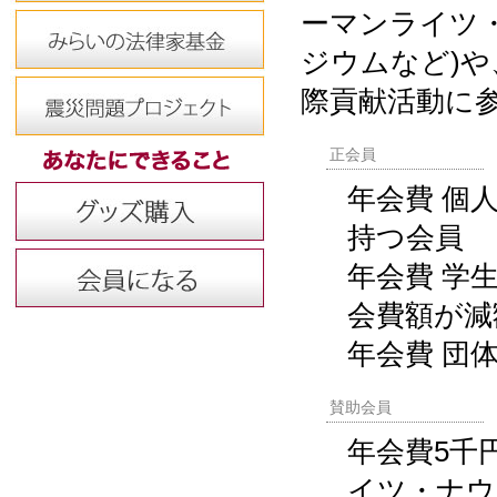
ーマンライツ
ジウムなど)
際貢献活動に
正会員
年会費 個
持つ会員
年会費 学
会費額が減
年会費 団体
賛助会員
年会費5千
イツ・ナウ