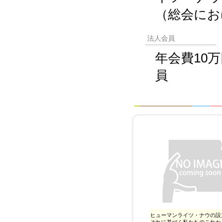
（総会にお
法人会員
年会費10
員