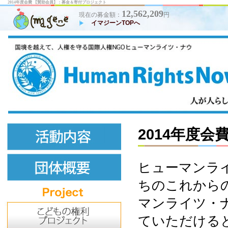
2014年度会費 【賛助会員】：募金＆寄付プロジェクト
12,562,209
現在の募金額：
円
イマジーンTOPへ
2014年度会
ヒューマンラ
ちのこれから
マンライツ・
ていただける