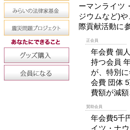
ーマンライツ
ジウムなど)
際貢献活動に
正会員
年会費 個
持つ会員 
が、特別に
会費 団体
費額が減額
賛助会員
年会費5千
イツ・ナウ