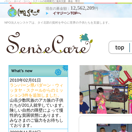
バーン・ホーイ・コーン・スクールの幼稚園児に遊具支援：募金・寄付
12,562,209
現在の募金額：
円
イマジーンTOPへ
NPO法人センスケアは、タイ北部の貧村を中心に世界の子供たちを支援します。
2010年02月01日
ランパーン県パダーン・ウィ
ッタヤ・スクールからのミッ
ション3件を追加しました。
山岳少数民族のアカ族の子供
たちが201人就学しています。
険しい自然の障壁によって慢
性的な貧困状態にあります。
みなさまのご協力をお待ちし
ております。