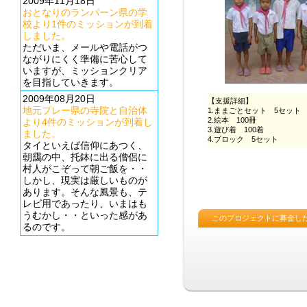
2009年11月18日
おとなりのランパーン県の学
校より1件のミッションが到着
しました。
ただいま、メールや電話がつ
ながりにくく準備に苦心して
いますが、ミッションクリア
を目指していきます。
2009年08月20日
地元プレー県の寺院と自治体
より4件のミッションが到着し
ました。
タイといえば信仰にあつく、
朝靄の中、托鉢に出る僧侶に
村人がこぞって朝ご飯を・・
しかし、現実は厳しいものが
あります。そんな風景も、テ
レビ用であったり、いまはも
うむかし・・といった感があ
るのです。