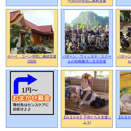
ールの小学生に教材支援
ホーイ・コーン寺院に修繕支援
パダーン・ウィッタヤ・スクー
パダー
2回目
ルの幼稚園児に生活支援
【おまかせ】子供たちを支援し
【おま
よう!