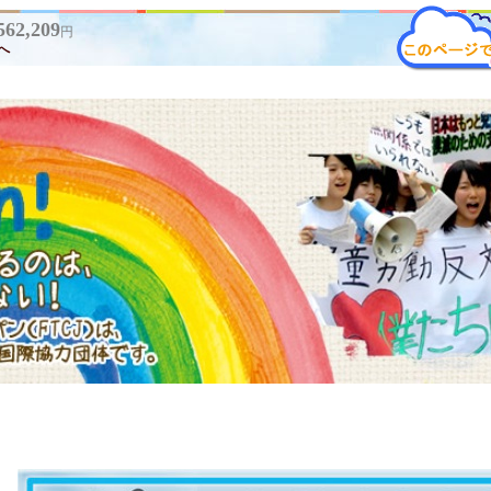
562,209
円
へ