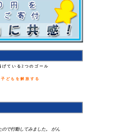
掲げている
2つのゴール
、子どもを解放する
。
ので行動してみました。 がん