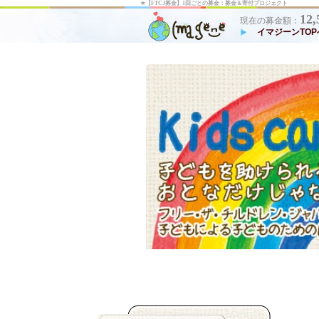
★【FTCJ募金】1回ごとの募金：募金＆寄付プロジェクト
12,
現在の募金額：
イマジーンTOP