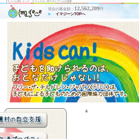
【モバイル用】インド・ラジャスタン州ウダイプールの現実
12,562,209
現在の募金額：
円
イマジーンTOPへ
a