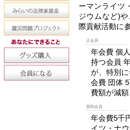
ーマンライツ
ジウムなど)
際貢献活動に
正会員
年会費 個
持つ会員 
が、特別に
会費 団体
費額が減額
賛助会員
年会費5千
イツ・ナウ