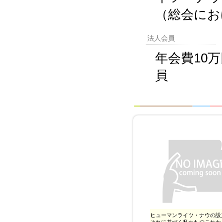
（総会にお
法人会員
年会費10
員