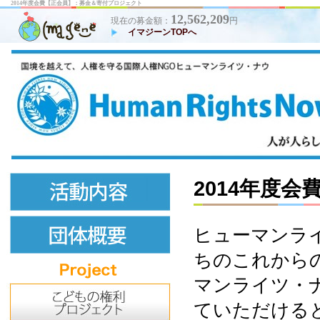
2014年度会費【正会員】：募金＆寄付プロジェクト
12,562,209
現在の募金額：
円
イマジーンTOPへ
2014年度会
ヒューマンラ
ちのこれから
マンライツ・
ていただける