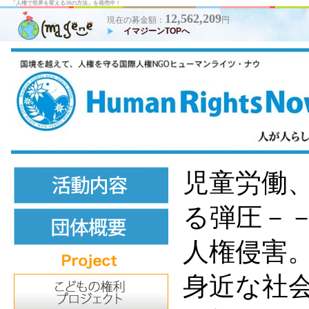
「人権で世界を変える30の方法」を発売中！
12,562,209
現在の募金額：
円
イマジーンTOPへ
児童労働
る弾圧－
人権侵害
身近な社