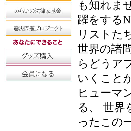
も知れま
躍をするN
リストた
世界の諸
らどうア
いくこと
ヒューマ
る、 世
ったこの