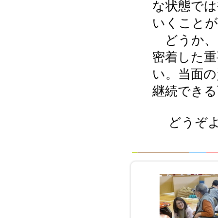
な状態では
いくことが
どうか、
密着した重
い。当面の
継続できる
どうぞよ