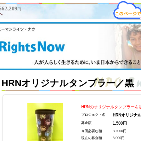
562,209
円
へ
HRNオリジナルタンブラー／黒