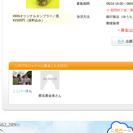
562,209
円
へ