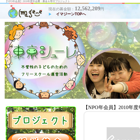
【NPO年会員】2010年度年会費：募金＆寄付プロジェクト
12,562,209
現在の募金額：
円
イマジーンTOPへ
【NPO年会員】2010年