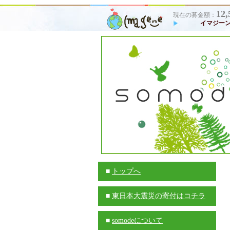
12,
現在の募金額：
イマジーン
■
トップへ
■
東日本大震災の寄付はコチラ
■
somodeについて