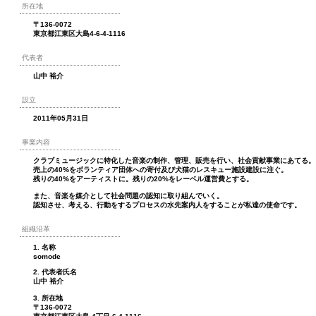
所在地
〒136-0072
東京都江東区大島4-6-4-1116
代表者
山中 裕介
設立
2011年05月31日
事業内容
クラブミュージックに特化した音楽の制作、管理、販売を行い、社会貢献事業にあてる。
売上の40%をボランティア団体への寄付及び犬猫のレスキュー施設建設に注ぐ。
残りの40%をアーティストに。残りの20%をレーベル運営費とする。
また、音楽を媒介として社会問題の認知に取り組んでいく。
認知させ、考える、行動をするプロセスの水先案内人をすることが私達の使命です。
組織沿革
1. 名称
somode
2. 代表者氏名
山中 裕介
3. 所在地
〒136-0072