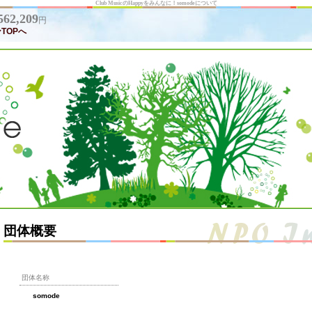
Club MusicのHappyをみんなに！somodeについて
562,209
円
TOPへ
団体概要
団体名称
somode