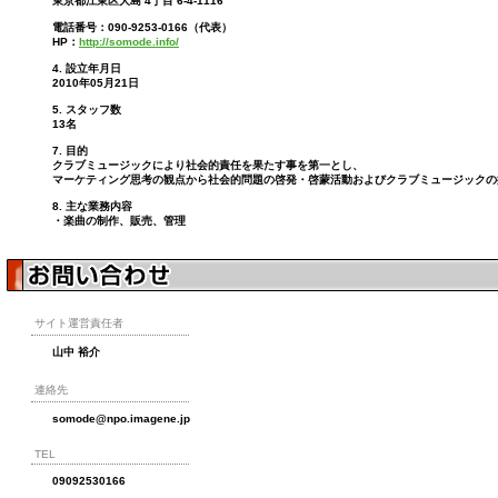
東京都江東区大島 4丁目 6-4-1116
電話番号：090-9253-0166（代表）
HP：
http://somode.info/
4. 設立年月日
2010年05月21日
5. スタッフ数
13名
7. 目的
クラブミュージックにより社会的責任を果たす事を第一とし、
マーケティング思考の観点から社会的問題の啓発・啓蒙活動およびクラブミュージックの
8. 主な業務内容
・楽曲の制作、販売、管理
サイト運営責任者
山中 裕介
連絡先
somode@npo.imagene.jp
TEL
09092530166