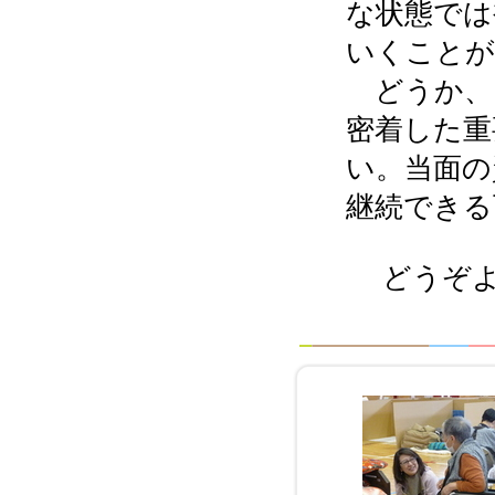
な状態では
いくことが
どうか、
密着した重
い。当面の
継続できる
どうぞよ