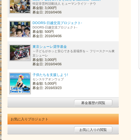
特定非営利活動法人 ヒューマンライツ・ナウ
募金額: 3,000円
募金日: 2016/04/06
DOORS-日越交流プロジェクト-
DOORS-日越交流プロジェクト-
募金額: 500円
募金日: 2016/04/06
東京シューレ奨学基金
～子どもがホッと安心できる居場所を～ フリースクール東
京シューレ
募金額: 3,000円
募金日: 2016/04/06
子供たちを支援しよう!
センスケアオンウェブ
募金額: 5,000円
募金日: 2016/03/23
募金履歴の閲覧
お気に入りプロジェクト
お気に入りの閲覧