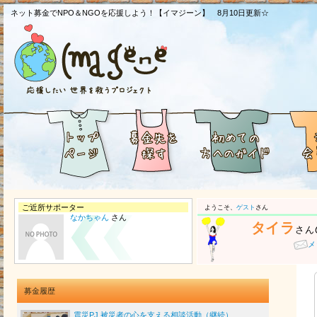
ネット募金でNPO＆NGOを応援しよう！【イマジーン】 8月10日更新☆
ご近所サポーター
ようこそ、
ゲスト
さん
なかちゃん
さん
タイラ
さん
メ
募金履歴
震災PJ 被災者の心を支える相談活動（継続）