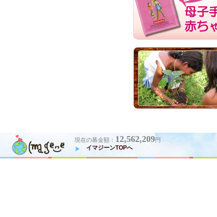
12,562,209
現在の募金額：
円
イマジーンTOPへ