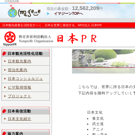
日本発信活動
12,562,209
現在の募金額：
円
イマジーンTOPへ
日本観光産業を活性化すべく、日本を世界に発信する。NPO法人 日本PR
日本観光活性化活動
日本観光案内
宿泊先案内
日本コンシェルジュ
こちらでは、世界に誇る日本の
ビザ取得情報
下記内容を随時アップしていく
プロジェクト
日本発信活動
日本文化
食文化
日本文化紹介
武士道
アニメ
協力案内
祭・花火