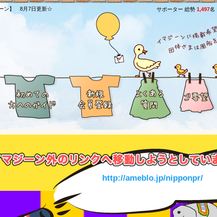
ーン】 8月7日更新☆
サポーター 総勢
1,497
名
http://ameblo.jp/nipponpr/