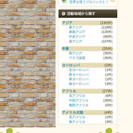
世界を救うプロジェクト！
活動地域から探す
アジア
(193件)
東アジア
(118件)
東南アジア
(135件)
中央アジア
(80件)
南アジア
(107件)
中東
(35件)
西アジア
(35件)
アラブ諸国
(35件)
ヨーロッパ
(3件)
北ヨーロッパ
(1件)
西ヨーロッパ
(1件)
東ヨーロッパ
(1件)
南ヨーロッパ
(3件)
アフリカ
(27件)
北アフリカ
(6件)
中部アフリカ
(26件)
南部アフリカ
(5件)
アメリカ大陸
(4件)
北アメリカ
(1件)
南アメリカ
(3件)