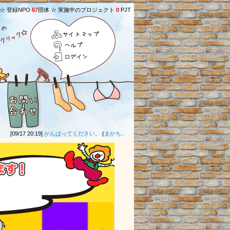
 ☆ 登録NPO
67
団体 ☆ 実施中のプロジェクト
0
PJT
サイトマップ
ヘルプ
ログイン
[09/17 20:19]
がんばってください。
(
まかちょん
さん) ★
[03/30 20:58]
応援しています