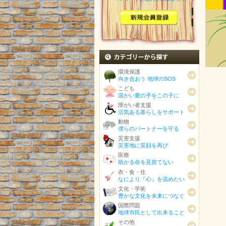
カテゴリから探す
環境保護
向き合おう 地球のSOS
こども
温かい愛の手をこの子に
障がい者支援
活気ある暮らしをサポート
動物
僕らのパートナーを守る
災害支援
災害地に笑顔を再び
医療
助かる命を見捨てない
衣・食・住
なにより『心』を温めたい
文化・学術
豊かな文化を未来につなぐ
国際問題
地球市民として出来ること
その他