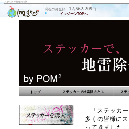
ステッカー代金の内訳
12,562,209
現在の募金額：
円
イマジーンTOPへ
トップ
ステッカーで地雷除去とは
ステッカ
「ステッカーで
多くの皆様にス
ってきました。