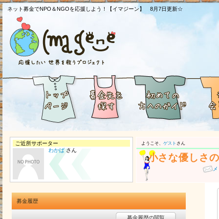
ネット募金でNPO＆NGOを応援しよう！【イマジーン】 8月7日更新☆
ご近所サポーター
ようこそ、
ゲスト
さん
わかば
さん
小さな優しさ
メ
募金履歴
募金履歴の閲覧