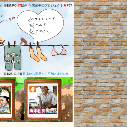
 ☆ 登録NPO
67
団体 ☆ 実施中のプロジェクト
0
PJT
サイトマップ
ヘルプ
ログイン
11/26 11:44]
日本から世界へ、平和と友好の輪がひろがりますように。
(匿名募金者さん)