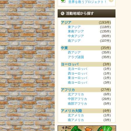
世界を救うプロジェクト！
活動地域から探す
アジア
(193件)
東アジア
(118件)
東南アジア
(135件)
中央アジア
(80件)
南アジア
(107件)
中東
(35件)
西アジア
(35件)
アラブ諸国
(35件)
ヨーロッパ
(3件)
北ヨーロッパ
(1件)
西ヨーロッパ
(1件)
東ヨーロッパ
(1件)
南ヨーロッパ
(3件)
アフリカ
(27件)
北アフリカ
(6件)
中部アフリカ
(26件)
南部アフリカ
(5件)
アメリカ大陸
(4件)
北アメリカ
(1件)
南アメリカ
(3件)