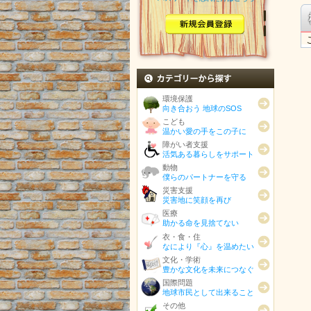
カテゴリから探す
環境保護
向き合おう 地球のSOS
こども
温かい愛の手をこの子に
障がい者支援
活気ある暮らしをサポート
動物
僕らのパートナーを守る
災害支援
災害地に笑顔を再び
医療
助かる命を見捨てない
衣・食・住
なにより『心』を温めたい
文化・学術
豊かな文化を未来につなぐ
国際問題
地球市民として出来ること
その他