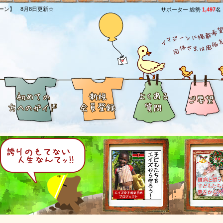
ーン】 8月8日更新☆
サポーター 総勢
1,497
名
[