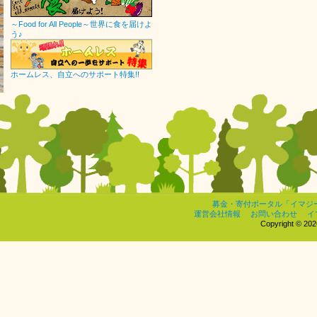
～Food for All People～世界に食を届けよ
う♪
ホームレス、自立へのサポート特集!!
募金・寄付ポータル「イマジ
運営会社情報
お問い合わせ
イ
Copyright © 2026