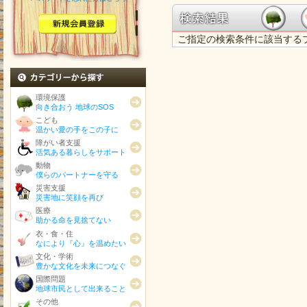
ご指定の検索条件に該当する
カテゴリから探す
環境保護
向き合おう 地球のSOS
こども
温かい愛の手をこの子に
障がい者支援
活気ある暮らしをサポート
動物
僕らのパートナーを守る
災害支援
災害地に笑顔を再び
医療
助かる命を見捨てない
衣・食・住
なにより『心』を温めたい
文化・学術
豊かな文化を未来につなぐ
国際問題
地球市民として出来ること
その他