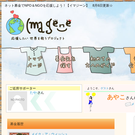
ネット募金でNPO＆NGOを応援しよう！【イマジーン】 8月6日更新☆
ご近所サポーター
ようこそ、
ゲスト
さん
たや
さん
あやこ
さん
メ
募金履歴
メイク・ア・ウィッシュ