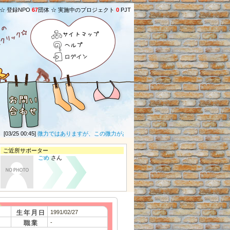
 ☆ 登録NPO
67
団体 ☆ 実施中のプロジェクト
0
PJT
サイトマップ
ヘルプ
ログイン
03/25 00:45]
微力ではありますが、この微力があなた方への救いになることを願います。 dslD
ご近所サポーター
ごめ
さん
1991/02/27
-