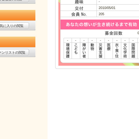
-
2010/05/01
205
気に入りの閲覧
-
-
-
-
-
-
-
-
-
ァンリストの閲覧