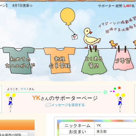
ーン】 8月7日更新☆
サポーター 総勢
1,497
名
[
ようこそ、
ゲスト
さん
YK
のサポーターページ
さん
メッセージを送信する
YK
東京都
募金履歴の閲覧