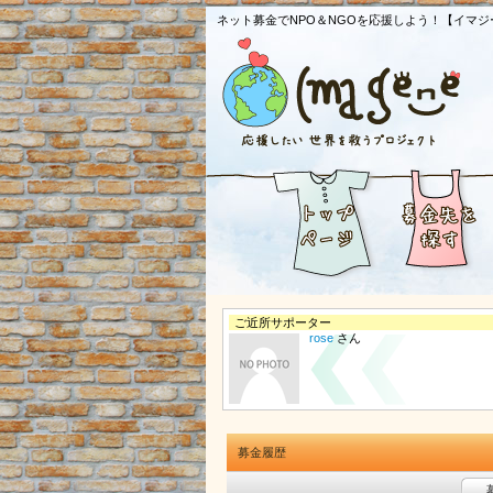
ネット募金でNPO＆NGOを応援しよう！【イマジ
ご近所サポーター
rose
さん
募金履歴