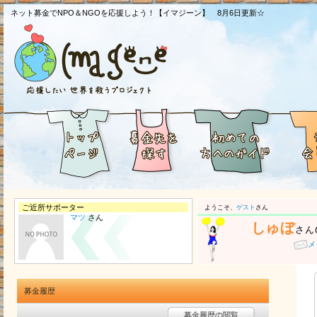
ネット募金でNPO＆NGOを応援しよう！【イマジーン】 8月6日更新☆
ご近所サポーター
ようこそ、
ゲスト
さん
マツ
さん
しゅぼ
さん
メ
募金履歴
募金履歴の閲覧