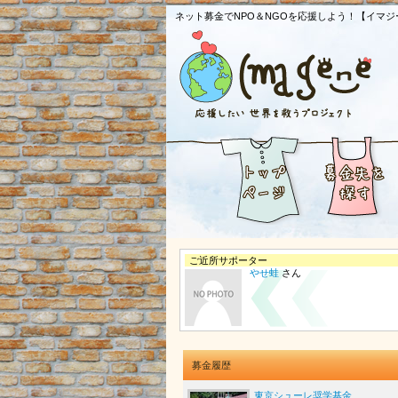
ネット募金でNPO＆NGOを応援しよう！【イマジ
ご近所サポーター
やせ蛙
さん
募金履歴
東京シューレ奨学基金