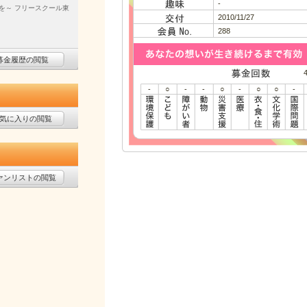
-
を～ フリースクール東
2010/11/27
288
募金履歴の閲覧
-
○
-
-
○
-
○
○
-
気に入りの閲覧
ァンリストの閲覧