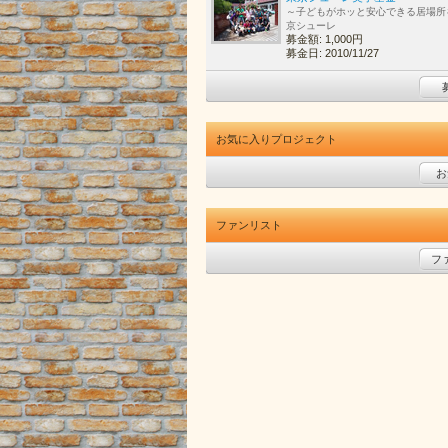
～子どもがホッと安心できる居場所
京シューレ
募金額: 1,000円
募金日: 2010/11/27
お気に入りプロジェクト
お
ファンリスト
フ