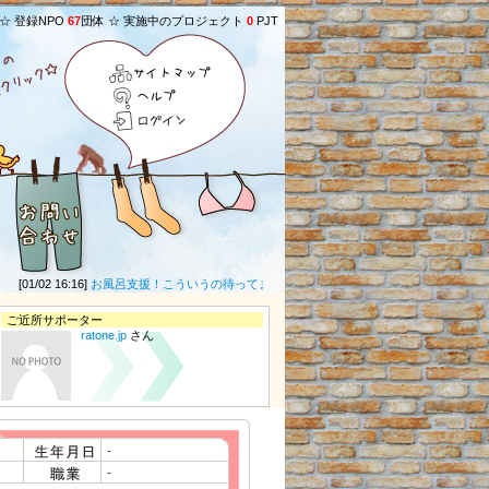
 ☆ 登録NPO
67
団体 ☆ 実施中のプロジェクト
0
PJT
サイトマップ
ヘルプ
ログイン
[01/02 16:16]
お風呂支援！こういうの待ってました！ 素晴らしい取り組み(・∀・)ｲｲﾈ!! 
ご近所サポーター
ratone.jp
さん
-
-