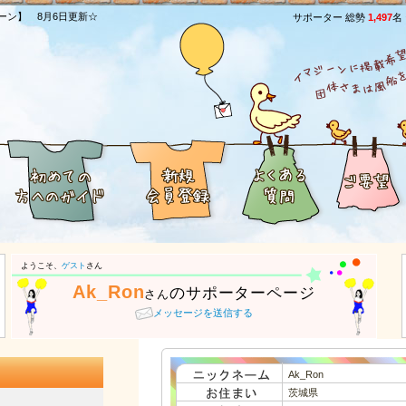
ーン】 8月6日更新☆
サポーター 総勢
1,497
名
ようこそ、
ゲスト
さん
Ak_Ron
のサポーターページ
さん
メッセージを送信する
Ak_Ron
茨城県