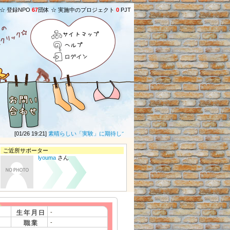
 ☆ 登録NPO
67
団体 ☆ 実施中のプロジェクト
0
PJT
サイトマップ
ヘルプ
ログイン
[01/26 19:21]
素晴らしい「実験」に期待しています。
(
Ak_Ron
さん) ★
[03/17 15:53
ご近所サポーター
lyouma
さん
-
-