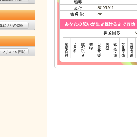
-
2010/12/11
294
気に入りの閲覧
-
-
-
-
-
-
-
-
-
ァンリストの閲覧