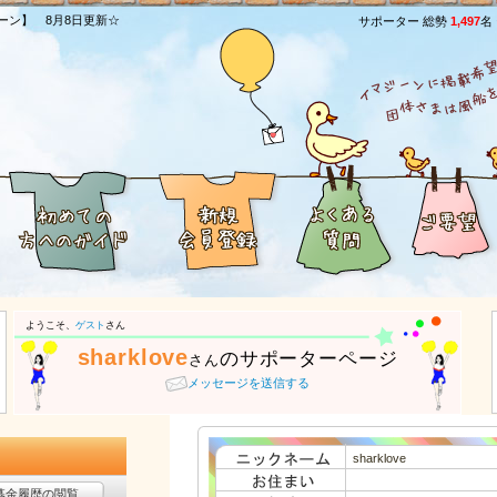
ーン】 8月8日更新☆
サポーター 総勢
1,497
名
ようこそ、
ゲスト
さん
sharklove
のサポーターページ
さん
メッセージを送信する
sharklove
募金履歴の閲覧