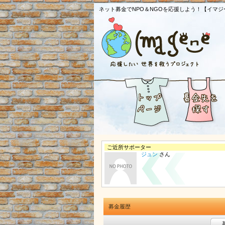
ネット募金でNPO＆NGOを応援しよう！【イマジ
ご近所サポーター
ジュン
さん
募金履歴