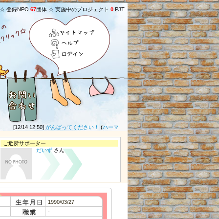
 ☆ 登録NPO
67
団体 ☆ 実施中のプロジェクト
0
PJT
サイトマップ
ヘルプ
ログイン
[12/14 12:50]
がんばってください！
(
ハーマイオニー♪
さん) ★
[10/20 00:45]
グロー
ご近所サポーター
だいず
さん
1990/03/27
-