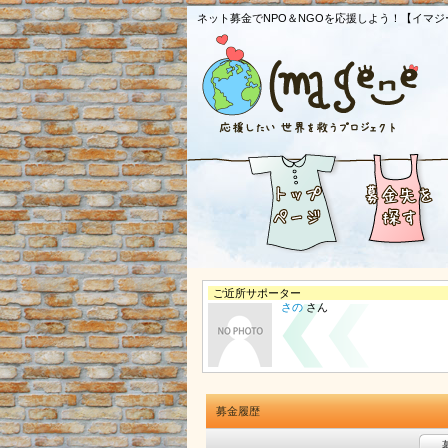
ネット募金でNPO＆NGOを応援しよう！【イマジ
ご近所サポーター
さの
さん
募金履歴