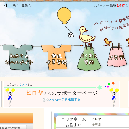
ーン】 8月6日更新☆
サポーター 総勢
1,497
名
ようこそ、
ゲスト
さん
ヒロヤ
のサポーターページ
さん
メッセージを送信する
ヒロヤ
埼玉県
募金履歴の閲覧