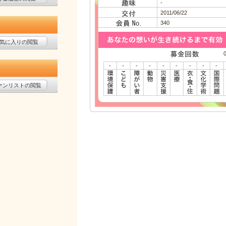
-
2011/06/22
340
気に入りの閲覧
-
-
-
-
-
-
-
-
-
ァンリストの閲覧