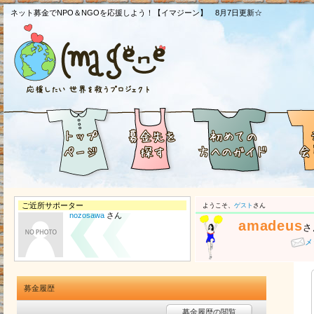
ネット募金でNPO＆NGOを応援しよう！【イマジーン】 8月7日更新☆
ご近所サポーター
ようこそ、
ゲスト
さん
nozosawa
さん
amadeus
さ
メ
募金履歴
募金履歴の閲覧