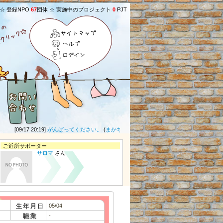
 ☆ 登録NPO
67
団体 ☆ 実施中のプロジェクト
0
PJT
サイトマップ
ヘルプ
ログイン
[09/17 20:19]
がんばってください。
(
まかちょん
さん) ★
[03/30 20:58]
応援していま
ご近所サポーター
サロマ
さん
05/04
-