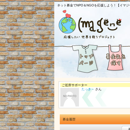
ネット募金でNPO＆NGOを応援しよう！【イマジ
ご近所サポーター
たっき～
さん
募金履歴