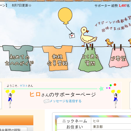
ーン】 8月7日更新☆
サポーター 総勢
1,497
名
ようこそ、
ゲスト
さん
ヒロ
のサポーターページ
さん
メッセージを送信する
ヒロ
東京都
募金履歴の閲覧