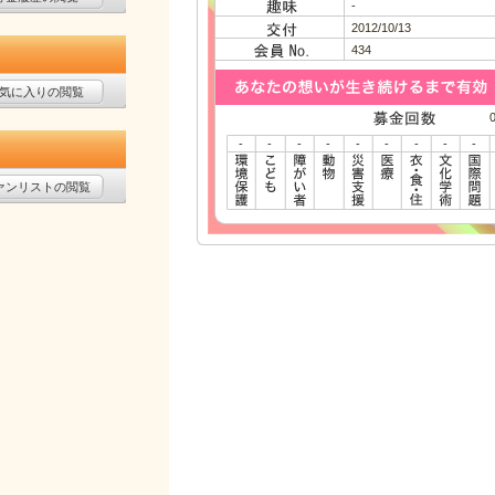
-
2012/10/13
434
気に入りの閲覧
-
-
-
-
-
-
-
-
-
ァンリストの閲覧