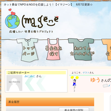
ネット募金でNPO＆NGOを応援しよう！【イマジーン】 8月7日更新☆
ご近所サポーター
ようこそ、
ゲスト
さん
みにみに
さん
ゆう
さん
メ
募金履歴
募金履歴の閲覧