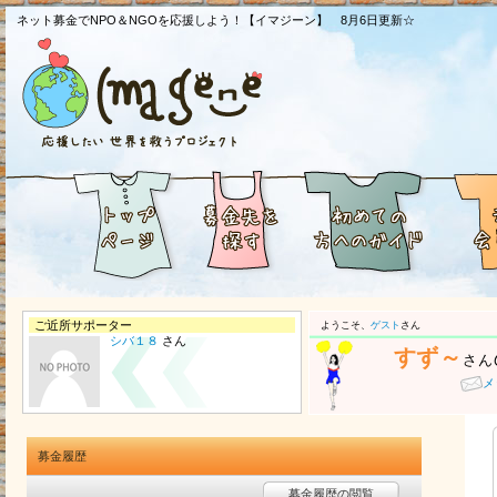
ネット募金でNPO＆NGOを応援しよう！【イマジーン】 8月6日更新☆
ご近所サポーター
ようこそ、
ゲスト
さん
シバ１８
さん
すず～
さん
メ
募金履歴
募金履歴の閲覧