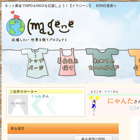
ネット募金でNPO＆NGOを応援しよう！【イマジーン】 8月8日更新☆
ご近所サポーター
ようこそ、
ゲスト
さん
くらら
さん
にゃんた
さ
メ
募金履歴
募金履歴の閲覧