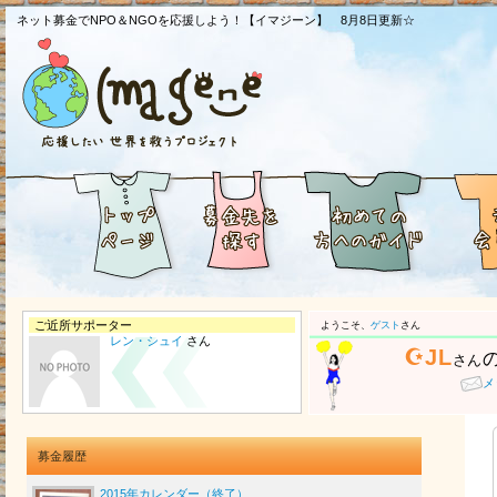
ネット募金でNPO＆NGOを応援しよう！【イマジーン】 8月8日更新☆
ご近所サポーター
ようこそ、
ゲスト
さん
レン・シュイ
さん
☪JL
さん
メ
募金履歴
2015年カレンダー（終了）