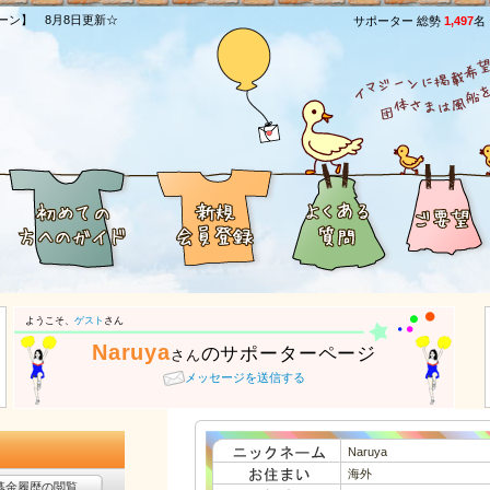
ーン】 8月8日更新☆
サポーター 総勢
1,497
名
ようこそ、
ゲスト
さん
Naruya
のサポーターページ
さん
メッセージを送信する
Naruya
海外
募金履歴の閲覧