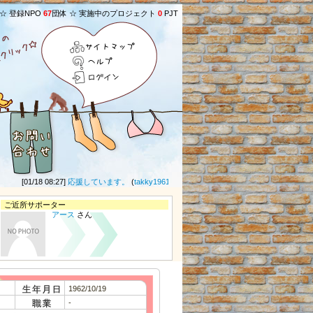
 ☆ 登録NPO
67
団体 ☆ 実施中のプロジェクト
0
PJT
サイトマップ
ヘルプ
ログイン
[01/18 08:27]
応援しています。
(
takky1961
さん) ★
[11/20 10:50]
ひとりじゃないよ
ご近所サポーター
アース
さん
1962/10/19
-