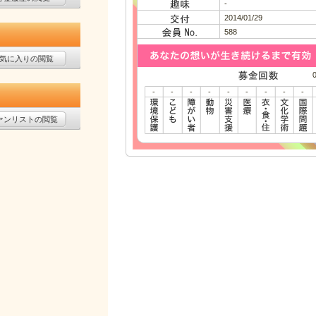
-
2014/01/29
588
気に入りの閲覧
-
-
-
-
-
-
-
-
-
ァンリストの閲覧