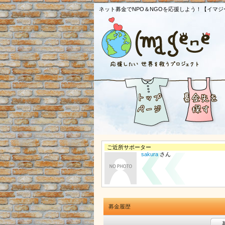
ネット募金でNPO＆NGOを応援しよう！【イマジ
ご近所サポーター
sakura
さん
募金履歴