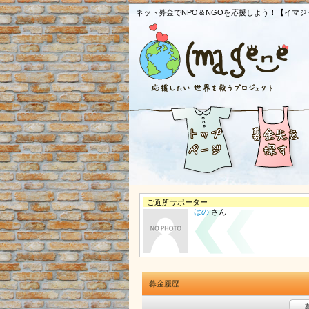
ネット募金でNPO＆NGOを応援しよう！【イマジ
ご近所サポーター
はの
さん
募金履歴