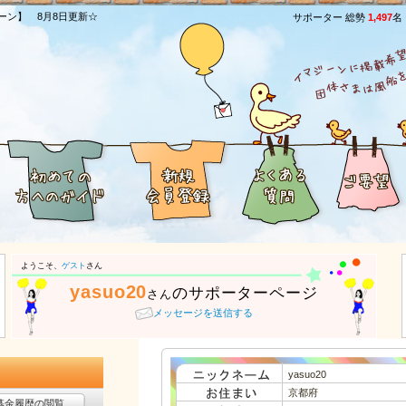
ーン】 8月8日更新☆
サポーター 総勢
1,497
名
ようこそ、
ゲスト
さん
yasuo20
のサポーターページ
さん
メッセージを送信する
yasuo20
京都府
募金履歴の閲覧