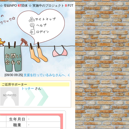
 ☆ 登録NPO
67
団体 ☆ 実施中のプロジェクト
0
PJT
サイトマップ
ヘルプ
ログイン
[09/30 09:25]
支援を行っているみなさんへ、心より感謝いたします。直接何もできません
ご近所サポーター
トッチー
さん
-
-