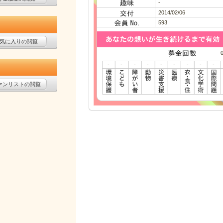
-
2014/02/06
593
気に入りの閲覧
-
-
-
-
-
-
-
-
-
ァンリストの閲覧