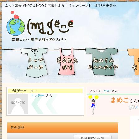
ネット募金でNPO＆NGOを応援しよう！【イマジーン】 8月8日更新☆
ご近所サポーター
ようこそ、
ゲスト
さん
トッチー
さん
まめこ
さん
メ
募金履歴
募金履歴の閲覧