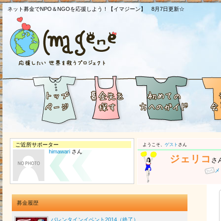
ネット募金でNPO＆NGOを応援しよう！【イマジーン】 8月7日更新☆
ご近所サポーター
ようこそ、
ゲスト
さん
himawari
さん
ジェリコ
さ
メ
募金履歴
バレンタインイベント2014（終了）