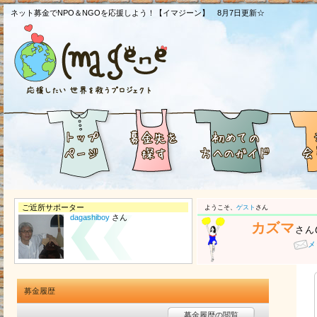
ネット募金でNPO＆NGOを応援しよう！【イマジーン】 8月7日更新☆
ご近所サポーター
ようこそ、
ゲスト
さん
dagashiboy
さん
カズマ
さん
メ
募金履歴
募金履歴の閲覧