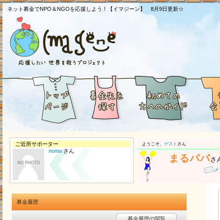
ネット募金でNPO＆NGOを応援しよう！【イマジーン】 8月9日更新☆
ご近所サポーター
ようこそ、
ゲスト
さん
nomu
さん
まるパパ
さ
メ
募金履歴
募金履歴の閲覧