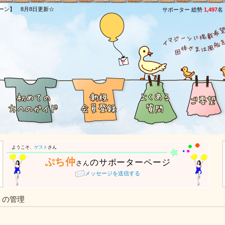
ーン】 8月8日更新☆
サポーター 総勢
1,497
名
ようこそ、
ゲスト
さん
ぷち仲
のサポーターページ
さん
メッセージを送信する
トの管理