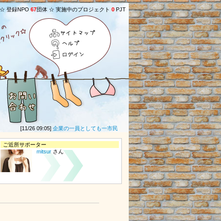
 ☆ 登録NPO
67
団体 ☆ 実施中のプロジェクト
0
PJT
サイトマップ
ヘルプ
ログイン
[11/26 09:05]
企業の一員としても一市民としても一人ひとりの人権がよりよく実現
ご近所サポーター
mitsur
さん