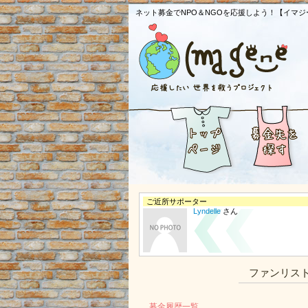
ネット募金でNPO＆NGOを応援しよう！【イマジ
ご近所サポーター
Lyndelle
さん
ファンリス
募金履歴一覧