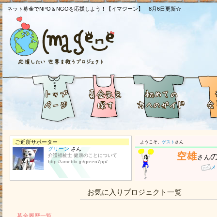
ネット募金でNPO＆NGOを応援しよう！【イマジーン】 8月6日更新☆
ご近所サポーター
ようこそ、
ゲスト
さん
グリーン
さん
空雄
介護福祉士 健康のことについて
さん
http://ameblo.jp/green7pp/
メ
お気に入りプロジェクト一覧
募金履歴一覧