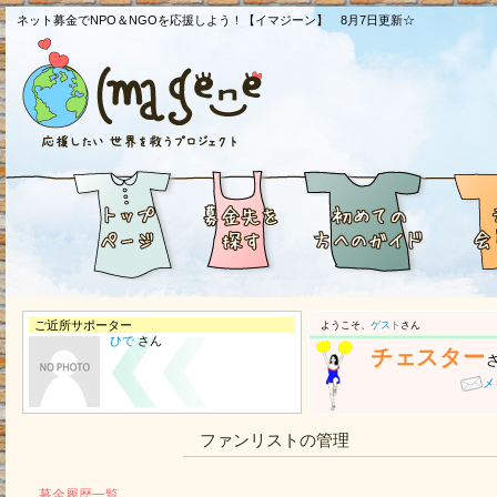
ネット募金でNPO＆NGOを応援しよう！【イマジーン】 8月7日更新☆
ご近所サポーター
ようこそ、
ゲスト
さん
ひで
さん
チェスター
メ
ファンリストの管理
募金履歴一覧