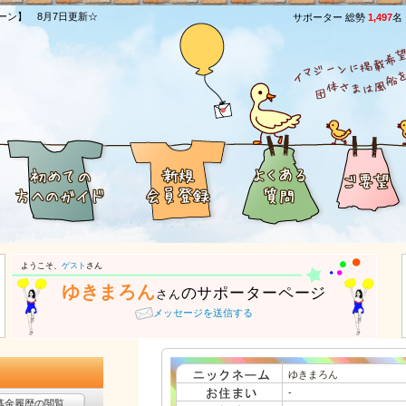
ーン】 8月7日更新☆
サポーター 総勢
1,497
名
ようこそ、
ゲスト
さん
ゆきまろん
のサポーターページ
さん
メッセージを送信する
ゆきまろん
-
募金履歴の閲覧