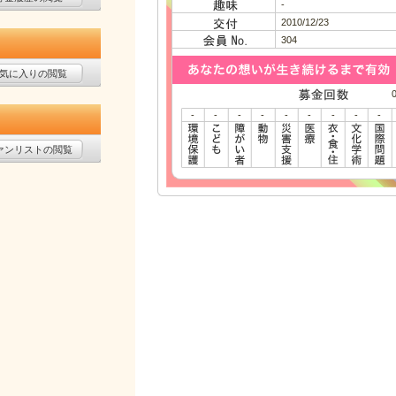
-
2010/12/23
304
気に入りの閲覧
-
-
-
-
-
-
-
-
-
ァンリストの閲覧