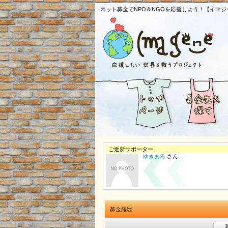
ネット募金でNPO＆NGOを応援しよう！【イマジ
ご近所サポーター
ゆきまろ
さん
募金履歴