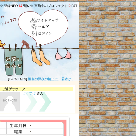
 ☆ 登録NPO
67
団体 ☆ 実施中のプロジェクト
0
PJT
サイトマップ
ヘルプ
ログイン
[12/25 14:59]
極寒の深夜の路上に、若者が、段ボールや毛布などの防寒具もなしで寝て
ご近所サポーター
ようすけ
さん
-
-