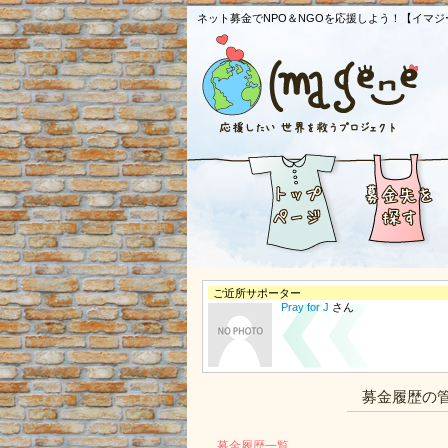
ネット募金でNPO＆NGOを応援しよう！【イマジ
ご近所サポーター
Pray for J
さん
募金履歴の
募金履歴一覧