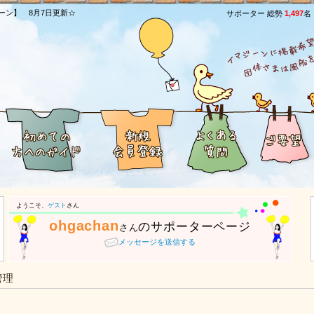
ーン】 8月7日更新☆
サポーター 総勢
1,497
名
ようこそ、
ゲスト
さん
ohgachan
のサポーターページ
さん
メッセージを送信する
管理