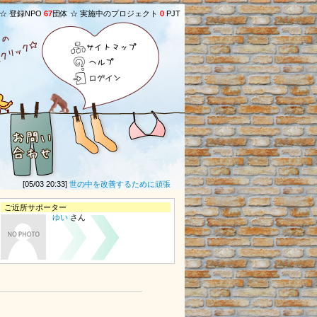
 ☆ 登録NPO
67
団体 ☆ 実施中のプロジェクト
0
PJT
サイトマップ
ヘルプ
ログイン
[05/03 20:33]
世の中を改善するために頑張ってください。
(
ヒマラヤ
さん) ★
[02/11
ご近所サポーター
ゆい
さん