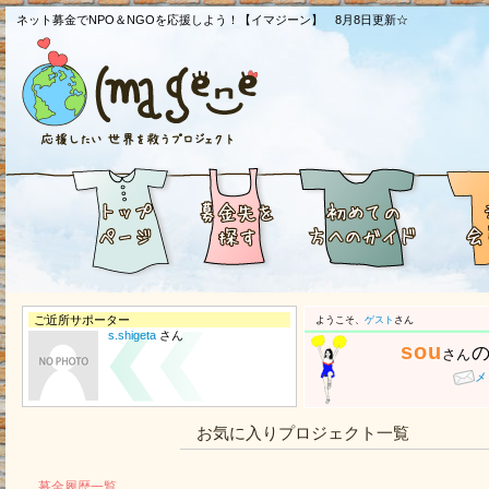
ネット募金でNPO＆NGOを応援しよう！【イマジーン】 8月8日更新☆
ご近所サポーター
ようこそ、
ゲスト
さん
s.shigeta
さん
sou
さん
メ
お気に入りプロジェクト一覧
募金履歴一覧