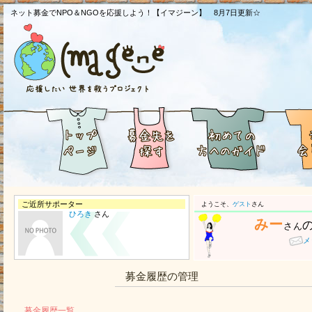
ネット募金でNPO＆NGOを応援しよう！【イマジーン】 8月7日更新☆
ご近所サポーター
ようこそ、
ゲスト
さん
ひろき
さん
みー
さん
メ
募金履歴の管理
募金履歴一覧