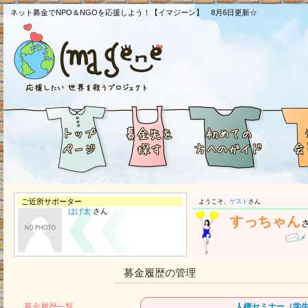
ネット募金でNPO＆NGOを応援しよう！【イマジーン】 8月6日更新☆
ご近所サポーター
ようこそ、
ゲスト
さん
はげ太
さん
すっちゃん
メ
募金履歴の管理
募金履歴一覧
人権セミナー（学生