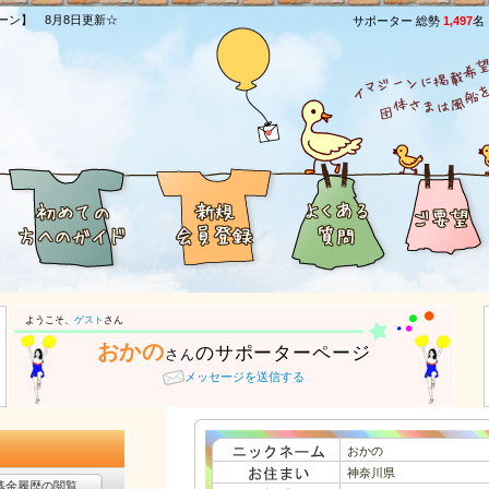
ーン】 8月8日更新☆
サポーター 総勢
1,497
名
ようこそ、
ゲスト
さん
おかの
のサポーターページ
さん
メッセージを送信する
おかの
神奈川県
募金履歴の閲覧