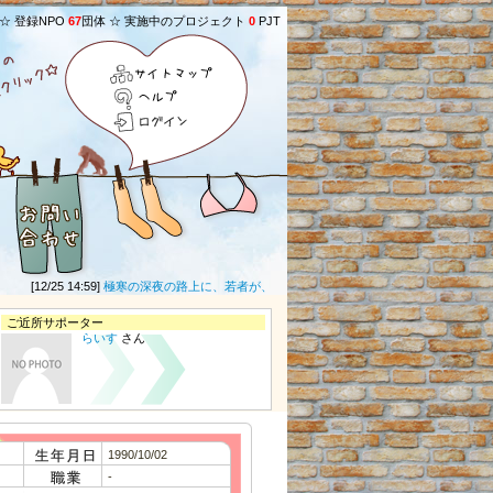
 ☆ 登録NPO
67
団体 ☆ 実施中のプロジェクト
0
PJT
サイトマップ
ヘルプ
ログイン
[12/25 14:59]
極寒の深夜の路上に、若者が、段ボールや毛布などの防寒具もなしで寝て
ご近所サポーター
らいす
さん
1990/10/02
-