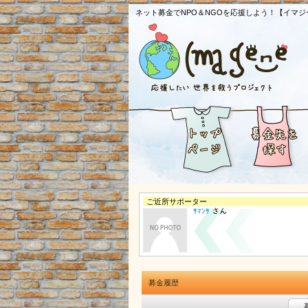
ネット募金でNPO＆NGOを応援しよう！【イマジ
ご近所サポーター
ｻﾏﾝｻ
さん
募金履歴