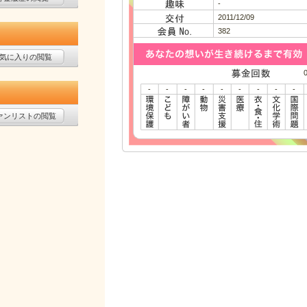
-
2011/12/09
382
気に入りの閲覧
-
-
-
-
-
-
-
-
-
ァンリストの閲覧