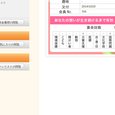
-
・ナウ
2014/10/20
704
募金履歴の閲覧
-
-
-
-
○
-
-
-
○
気に入りの閲覧
ァンリストの閲覧