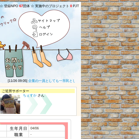
 ☆ 登録NPO
67
団体 ☆ 実施中のプロジェクト
0
PJT
サイトマップ
ヘルプ
ログイン
[11/26 09:05]
企業の一員としても一市民としても一人ひとりの人権がよりよく実現でき
ご近所サポーター
ちぇすか
さん
04/06
-