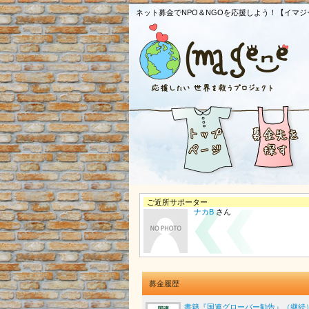
ネット募金でNPO＆NGOを応援しよう！【イマジ
ご近所サポーター
ナカB
さん
募金履歴
書籍『国連グローバー勧告』（継続