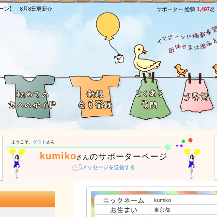
ーン】 8月8日更新☆
サポーター 総勢
1,497
名
ようこそ、
ゲスト
さん
kumiko
のサポーターページ
さん
メッセージを送信する
kumiko
東京都
）