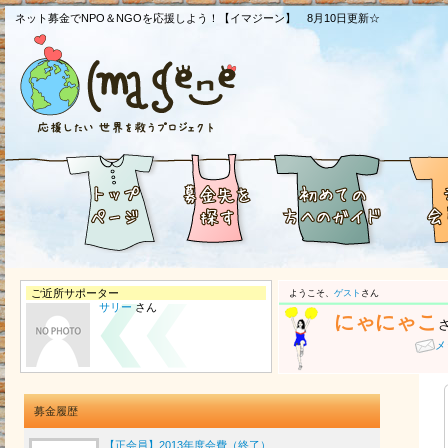
ネット募金でNPO＆NGOを応援しよう！【イマジーン】 8月10日更新☆
ご近所サポーター
ようこそ、
ゲスト
さん
サリー
さん
にゃにゃこ
メ
募金履歴
【正会員】2013年度会費（終了）